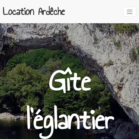
Location Ardêche
Gîte
l’églantier